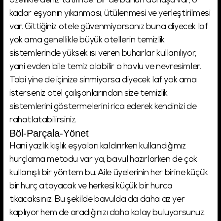
özellikle deniz tatilinde. Bir de bunun dönüşü var, o
kadar eşyanın yıkanması, ütülenmesi ve yerleştirilmesi
var. Gittiğiniz otele güvenmiyorsanız buna diyecek laf
yok ama genellikle büyük otellerin temizlik
sistemlerinde yüksek ısı veren buharlar kullanılıyor,
yani evden bile temiz olabilir o havlu ve nevresimler.
Tabi yine de içinize sinmiyorsa diyecek laf yok ama
isterseniz otel çalışanlarından size temizlik
sistemlerini göstermelerini rica ederek kendinizi de
rahatlatabilirsiniz.
Böl-Parçala-Yönet
Hani yazlık kışlık eşyaları kaldırırken kullandığımız
hurçlama metodu var ya, bavul hazırlarken de çok
kullanışlı bir yöntem bu. Aile üyelerinin her birine küçük
bir hurç atayacak ve herkesi küçük bir hurca
tıkacaksınız. Bu şekilde bavulda da daha az yer
kaplıyor hem de aradığınızı daha kolay buluyorsunuz.