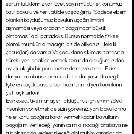
sorumluluklarınız var. Evet sayın müdürler, konumuz
tatil bavulu ve her tatilde yaşadığımız “Sadece elzem
olanları koyduğumuz bavulun uçağın limitini
aşmaması veya arabanın bagajından büyük
olmaması” adlı paradoks. Bunun normalde fiziksel
olarak mümkün olmadığını biz de biliyoruz. Hele ki
çocuk(lar) da varsa. Ve çocukların sıkılması tanrısına
sürekli yeni adaklar vermek zorunda olduğumuzdan
oyuncak gibi bir parametre de mevcutken... Fiziksel
dünyada imkansız ama kadınlar dünyasında değil.
İşte en küçük bavulu ben hazırlarım diyen kadınların
gizli-açık sırları!
Evin executive manager’i olduğunuz için emrinizdeki
insanları yönetmek de sizin göreviniz, yani bavullarına
neler konulacağına karar vermek kadar bavulların
bagaja mı verileceği, yanınıza mı alınacağı, arabaya ne
tür bir sırayla yerleştirileceği gibi mühim kararlar da