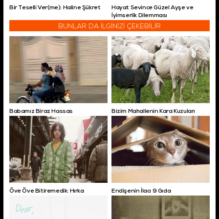
Bir Teselli Ver(me): Haline Şükret
Hayat Sevince Güzel Ayşe ve
İyimserlik Dilemması
BUNLAR DA İLGİNİZİ ÇEKEBİLİR
Babamız Biraz Hassas
Bizim Mahallenin Kara Kuzuları
Öve Öve Bitiremedik: Hırka
Endişenin İlacı 9 Gıda