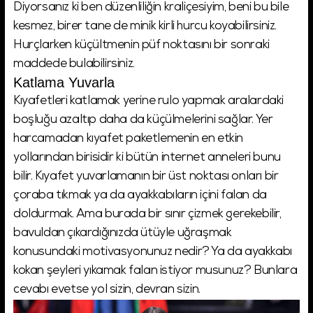
Diyorsanız ki ben düzenliliğin kraliçesiyim, beni bu bile
kesmez, birer tane de minik kirli hurcu koyabilirsiniz.
Hurçlarken küçültmenin püf noktasını bir sonraki
maddede bulabilirsiniz.
Katlama Yuvarla
Kıyafetleri katlamak yerine rulo yapmak aralardaki
boşluğu azaltıp daha da küçülmelerini sağlar. Yer
harcamadan kıyafet paketlemenin en etkin
yollarından birisidir ki bütün internet anneleri bunu
bilir. Kıyafet yuvarlamanın bir üst noktası onları bir
çoraba tıkmak ya da ayakkabıların içini falan da
doldurmak. Ama burada bir sınır çizmek gerekebilir,
bavuldan çıkardığınızda ütüyle uğraşmak
konusundaki motivasyonunuz nedir? Ya da ayakkabı
kokan şeyleri yıkamak falan istiyor musunuz? Bunlara
cevabı evetse yol sizin, devran sizin.