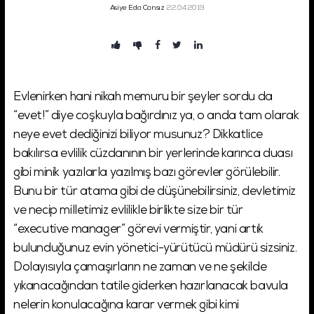
Asiye Eda Cansız
22.04.2019
Şifremi Unuttum!
Giriş
Evlenirken hani nikah memuru bir şeyler sordu da
“evet!” diye coşkuyla bağırdınız ya, o anda tam olarak
neye evet dediğinizi biliyor musunuz? Dikkatlice
bakılırsa evlilik cüzdanının bir yerlerinde karınca duası
gibi minik yazılarla yazılmış bazı görevler görülebilir.
Bunu bir tür atama gibi de düşünebilirsiniz, devletimiz
ve necip milletimiz evlilikle birlikte size bir tür
“executive manager” görevi vermiştir, yani artık
bulunduğunuz evin yönetici-yürütücü müdürü sizsiniz.
Dolayısıyla çamaşırların ne zaman ve ne şekilde
yıkanacağından tatile giderken hazırlanacak bavula
nelerin konulacağına karar vermek gibi kimi