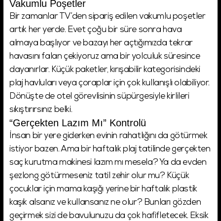
Vakumlu Poşetler
Bir zamanlar TV’den sipariş edilen vakumlu poşetler
artık her yerde. Evet çoğu bir süre sonra hava
almaya başlıyor ve bazayı her açtığımızda tekrar
havasını falan çekiyoruz ama bir yolculuk süresince
dayanırlar. Küçük paketler, kırışabilir kategorisindeki
plaj havluları veya çoraplar için çok kullanışlı olabiliyor.
Dönüşte de otel görevlisinin süpürgesiyle kirlileri
sıkıştırırsınız belki.
“Gerçekten Lazım Mı” Kontrolü
İnsan bir yere giderken evinin rahatlığını da götürmek
istiyor bazen. Ama bir haftalık plaj tatilinde gerçekten
saç kurutma makinesi lazım mı mesela? Ya da evden
şezlong götürmeseniz tatil zehir olur mu? Küçük
çocuklar için mama kaşığı yerine bir haftalık plastik
kaşık alsanız ve kullansanız ne olur? Bunları gözden
geçirmek sizi de bavulunuzu da çok hafifletecek. Eksik