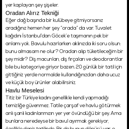
yer kaplayan şey şişeler.
Oradan Alırız Tekniği
Eğer dağ başında bir kulübeye gitmiyorsanız
aradığınız hemen her şey “orada” da var. Tuvalet
kağıdını İstanbul’dan Göcek’e taşımanın pek bir
anlamı yok. Bavulu hazırlarken aklınızda iki soru olsun:
bunu almasam ne olur? Oradan alıp tüketileceğim bir
şey midir? Diş macunları, diş fırçaları ve deodorantlar
bile bu kategoriye giriyor bazen. 20 günlük bir tatil için
gittiğiniz yerde normalde kullandığınızdan daha ucuz
ve küçük boy ürünler alabilirsiniz.
Havlu Meselesi
Titiz bir Türkiye kadını genellikle kendi yapmadığı
temizliğe güvenmez. Tatile çarşaf ve havlu götürmek
anlı şanlı kadınlarımızın yer yer övündüğü bir şey. Ama
bunlara neredeyse bir bavul ayırmak gerekiyor,