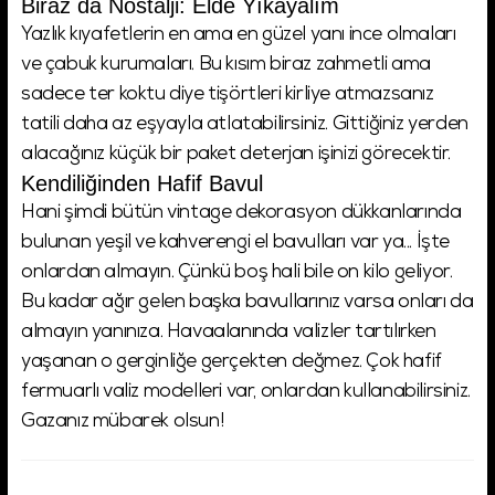
Biraz da Nostalji: Elde Yıkayalım
Yazlık kıyafetlerin en ama en güzel yanı ince olmaları
ve çabuk kurumaları. Bu kısım biraz zahmetli ama
sadece ter koktu diye tişörtleri kirliye atmazsanız
tatili daha az eşyayla atlatabilirsiniz. Gittiğiniz yerden
alacağınız küçük bir paket deterjan işinizi görecektir.
Kendiliğinden Hafif Bavul
Hani şimdi bütün vintage dekorasyon dükkanlarında
bulunan yeşil ve kahverengi el bavulları var ya... İşte
onlardan almayın. Çünkü boş hali bile on kilo geliyor.
Bu kadar ağır gelen başka bavullarınız varsa onları da
almayın yanınıza. Havaalanında valizler tartılırken
yaşanan o gerginliğe gerçekten değmez. Çok hafif
fermuarlı valiz modelleri var, onlardan kullanabilirsiniz.
Gazanız mübarek olsun!