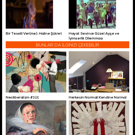
Bir Teselli Ver(me): Haline Şükret
Hayat Sevince Güzel Ayşe ve
İyimserlik Dilemması
BUNLAR DA İLGİNİZİ ÇEKEBİLİR
Neoliberalizm #101
Herkesin Normali Kendine Normal