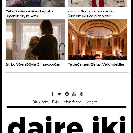
Yetişkin Sivilcesine Hoşçakal
Korona Soruşturması: Farklı
Diyebilir Miyim Artık?
Ülkelerdeki Kadınlar Nasıl?
Bir Laf: Ben Böyle Olmayacağım
Yeldeğirmeni Binası Ve İçindekiler
Biz Kimiz
Ekip
Manifesto
İletişim