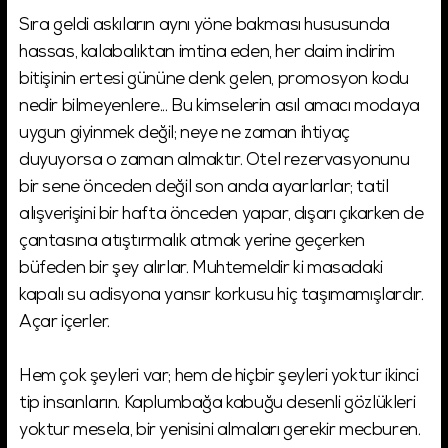
Sıra geldi askıların aynı yöne bakması hususunda
hassas, kalabalıktan imtina eden, her daim indirim
bitişinin ertesi gününe denk gelen, promosyon kodu
nedir bilmeyenlere... Bu kimselerin asıl amacı modaya
uygun giyinmek değil; neye ne zaman ihtiyaç
duyuyorsa o zaman almaktır. Otel rezervasyonunu
bir sene önceden değil son anda ayarlarlar; tatil
alışverişini bir hafta önceden yapar, dışarı çıkarken de
çantasına atıştırmalık atmak yerine geçerken
büfeden bir şey alırlar. Muhtemeldir ki masadaki
kapalı su adisyona yansır korkusu hiç taşımamışlardır.
Açar içerler.
Hem çok şeyleri var; hem de hiçbir şeyleri yoktur ikinci
tip insanların. Kaplumbağa kabuğu desenli gözlükleri
yoktur mesela, bir yenisini almaları gerekir mecburen.