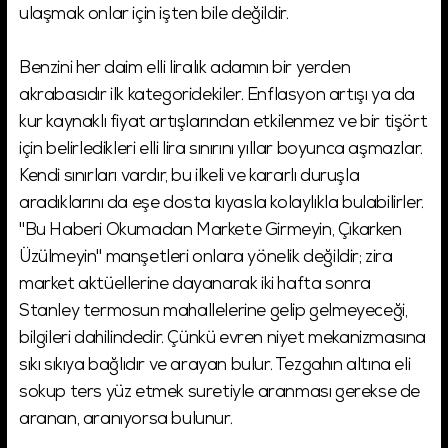
ulaşmak onlar için işten bile değildir.
Benzini her daim elli liralık adamın bir yerden
akrabasıdır ilk kategoridekiler. Enflasyon artışı ya da
kur kaynaklı fiyat artışlarından etkilenmez ve bir tişört
için belirledikleri elli lira sınırını yıllar boyunca aşmazlar.
Kendi sınırları vardır, bu ilkeli ve kararlı duruşla
aradıklarını da eşe dosta kıyasla kolaylıkla bulabilirler.
"Bu Haberi Okumadan Markete Girmeyin, Çıkarken
Üzülmeyin" manşetleri onlara yönelik değildir; zira
market aktüellerine dayanarak iki hafta sonra
Stanley termosun mahallelerine gelip gelmeyeceği,
bilgileri dahilindedir. Çünkü evren niyet mekanizmasına
sıkı sıkıya bağlıdır ve arayan bulur. Tezgahın altına eli
sokup ters yüz etmek suretiyle aranması gerekse de
aranan, aranıyorsa bulunur.