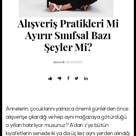
Alışveriş Pratikleri Mi
Şifremi Unuttum!
Giriş
Ayırır Sınıfsal Bazı
Şeyler Mi?
daire.iki
20.02.2021
Annelerin, çocuklarını yalnızca önemli günlerden önce
alışverişe çıkardığı ve hep aynı mağazaya götürdüğü
o yılları hatırlıyor musunuz? A’dan z’ye bütün
kıyafetlerin senede iki ya da üç kez aynı yerden alındığı