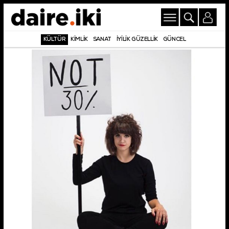
KÜLTÜR
KİMLİK
SANAT
İYİLİK GÜZELLİK
GÜNCEL