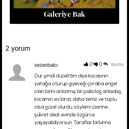
Galeriye Bak
2 yorum
sezenbalcı
2
0
Yanıtla
Dur şimdi düzelttim diye kocasının
yatağa oturup giyeceği çoraba engel
olan birini anlatmış bir psikolog arkadaş,
kocamın, ev biraz daha temiz ve toplu
olsa güzel olurdu, söylemi üzerine..
şükret dedi, evinde özgürce
yaşayabiliyorsun. Taraflar birbirine