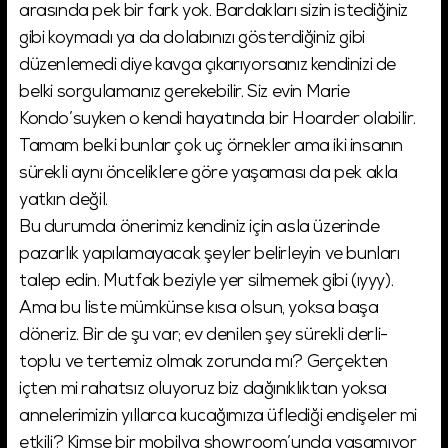
arasında pek bir fark yok. Bardakları sizin istediğiniz
gibi koymadı ya da dolabınızı gösterdiğiniz gibi
düzenlemedi diye kavga çıkarıyorsanız kendinizi de
belki sorgulamanız gerekebilir. Siz evin Marie
Kondo’suyken o kendi hayatında bir Hoarder olabilir.
Tamam belki bunlar çok uç örnekler ama iki insanın
sürekli aynı önceliklere göre yaşaması da pek akla
yatkın değil.
Bu durumda önerimiz kendiniz için asla üzerinde
pazarlık yapılamayacak şeyler belirleyin ve bunları
talep edin. Mutfak beziyle yer silmemek gibi (ıyyy).
Ama bu liste mümkünse kısa olsun, yoksa başa
döneriz. Bir de şu var; ev denilen şey sürekli derli-
toplu ve tertemiz olmak zorunda mı? Gerçekten
içten mi rahatsız oluyoruz biz dağınıklıktan yoksa
annelerimizin yıllarca kucağımıza üflediği endişeler mi
etkili? Kimse bir mobilya showroom’unda yaşamıyor