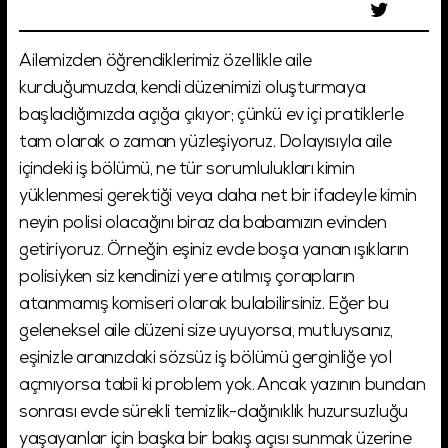
Ailemizden öğrendiklerimiz özellikle aile
kurduğumuzda, kendi düzenimizi oluşturmaya
başladığımızda açığa çıkıyor; çünkü ev içi pratiklerle
tam olarak o zaman yüzleşiyoruz. Dolayısıyla aile
içindeki iş bölümü, ne tür sorumlulukları kimin
yüklenmesi gerektiği veya daha net bir ifadeyle kimin
neyin polisi olacağını biraz da babamızın evinden
getiriyoruz. Örneğin eşiniz evde boşa yanan ışıkların
polisiyken siz kendinizi yere atılmış çorapların
atanmamış komiseri olarak bulabilirsiniz. Eğer bu
geleneksel aile düzeni size uyuyorsa, mutluysanız,
eşinizle aranızdaki sözsüz iş bölümü gerginliğe yol
açmıyorsa tabii ki problem yok. Ancak yazının bundan
sonrası evde sürekli temizlik-dağınıklık huzursuzluğu
yaşayanlar için başka bir bakış açısı sunmak üzerine