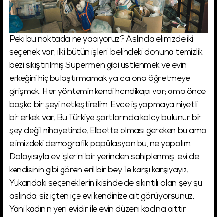
Peki bu noktada ne yapıyoruz? Aslında elimizde iki
seçenek var; ilki bütün işleri, belindeki donuna temizlik
bezi sıkıştırılmış Süpermen gibi üstlenmek ve evin
erkeğini hiç bulaştırmamak ya da ona öğretmeye
girişmek. Her yöntemin kendi handikapı var; ama önce
başka bir şeyi netleştirelim. Evde iş yapmaya niyetli
bir erkek var. Bu Türkiye şartlarında kolay bulunur bir
şey değil nihayetinde. Elbette olması gereken bu ama
elimizdeki demografik popülasyon bu, ne yapalım.
Dolayısıyla ev işlerini bir yerinden sahiplenmiş, evi de
kendisinin gibi gören eril bir bey ile karşı karşıyayız.
Yukarıdaki seçeneklerin ikisinde de sıkıntılı olan şey şu
aslında; siz içten içe evi kendinize ait görüyorsunuz.
Yani kadının yeri evidir ile evin düzeni kadına aittir