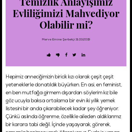
Temizlik Anlayışımız
Evliliğimizi Mahvediyor
Şifremi Unuttum!
Olabilir mi?
Giriş
Merve Emine Şerbetçi
31.03.2019
Hepimiz anneciğimizin biricik kızı olarak çeşit çeşit
yeteneklerle donatıldık büyürken. En asi, en feminist,
en ben mutfağa girmem dışardan söylerim kız bile
göz ucuyla baksa ortalama bir evin iki yıllık yemek
listesini bir anda çıkarabilecek kadar şey öğreniyor.
Çünkü aslında öğrenme, özellikle aileden aldıklarımız
bir karara tabi değil. İçinde yaşayarak, görerek,