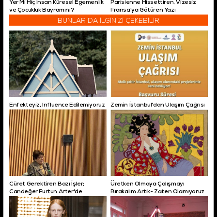
Yer Mi Hiç İnsan Küresel Egemenlik
Parisienne Hissettiren, Vizesiz
ve Çocukluk Bayramını?
Fransa'ya Götüren Yazı
BUNLAR DA İLGİNİZİ ÇEKEBİLİR
Enfekteyiz, Influence Edilemiyoruz
Zemin İstanbul'dan Ulaşım Çağrısı
Cüret Gerektiren Bazı İşler;
Üretken Olmaya Çalışmayı
Candeğer Furtun Arter'de
Bırakalım Artık- Zaten Olamıyoruz