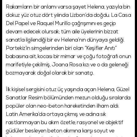
Rakamların bir anlamı varsa şayet Helena, yazıyla bin
dokuz yüz otuz dört yılında Lizbon’da doğdu. La Casa
Del Papel ve Raquel Murillo çağrışımını es geçip
devam edecek olursak; tüm aile üyelerinin bizzat
sanatla ilgilendiği bir ev Helena’nın dünyaya geldiği.
Portekiz’in simgelerinden biri olan “Keşifler Anıtı”
babasına ait, kocası bir mimar ve çoğu fotoğrafı onun
marifetiyle çekilmiş, Joana Rosa kızı ve o da geleneği
bozmayarak doğal olarak bir sanatçı.
İlk kişisel sergisini otuz üç yaşında açan Helena, Güzel
Sanatlar Resim bölümünden mezun olduğu sıralarda
popüler olan neo-beton hareketinden ilham aldı.
Latin Amerika’da ortaya çıkmış ve adına sık
rastlanmayan bu akım özetle, rasyonel ve objektif
güdüler besleyen beton akımına karşı soyut ve