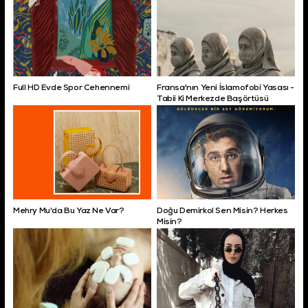
Full HD Evde Spor Cehennemi
Fransa'nın Yeni İslamofobi Yasası -
Tabii Ki Merkezde Başörtüsü
Mehry Mu'da Bu Yaz Ne Var?
Doğu Demirkol Sen Misin? Herkes
Misin?