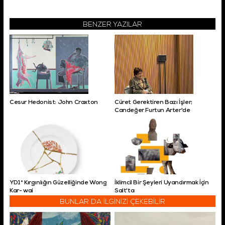
BENZER YAZILAR
Cesur Hedonist: John Craxton
Cüret Gerektiren Bazı İşler;
Candeğer Furtun Arter'de
YD1* Kırgınlığın Güzelliğinde Wong
İklimcil Bir Şeyleri Uyandırmak İçin
Kar- wai
Salt'ta
BUNLAR DA İLGİNİZİ ÇEKEBİLİR