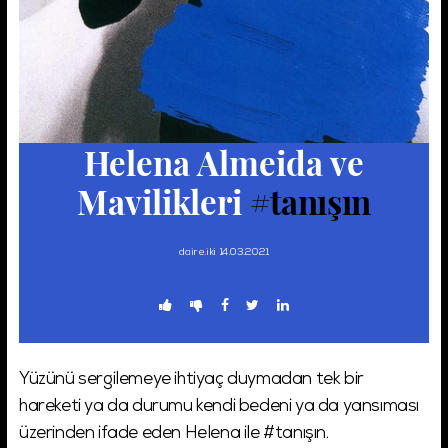
Şifremi Unuttum!
Giriş
Helena Almeida ve
Mavilikleri
#tanışın
daire.iki
14.03.2021
Yüzünü sergilemeye ihtiyaç duymadan tek bir
hareketi ya da durumu kendi bedeni ya da yansıması
üzerinden ifade eden Helena ile #tanışın.