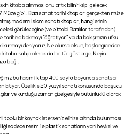
in kitaba alınması onu artık bilinir kılıp, gelecek
r? Müze gibi… Bazı sanat tarihi kitapları gerçekten müze
zılmış modern İslam sanatı kitapları, hangilerinin
elesi görüleceğine (ve bittabi Batılılar tarafından)
 tarihine bakmayı “öğretiyor” ya da bakışımızın ufku
işki kurmayı deniyoruz. Ne olursa olsun, başlangıcından
 o kitaba sahip olmak da bir tür gösterge. Neyin
ıza bağlı.
eğimiz bu hacimli kitap 400 sayfa boyunca sanatsal
i anlatıyor. Özellikle 20. yüzyıl sanatı konusunda başucu
tçılar ve kurduğu zaman çizelgesiyle bütünlüklü olarak
li toplu bir kaynak isterseniz elinize altında bulunması
lliği sadece resim ile plastik sanatların yani heykel ve