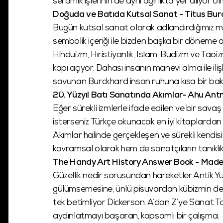
seramik işlerinin de aynı ağırlıkta yer alıyor o
Doğuda ve Batıda Kutsal Sanat - Titus Bu
Bugün kutsal sanat olarak adlandırdığımız mo
sembolik içeriği ile bizden başka bir döneme a
Hinduizm, Hıristiyanlık, Islam, Budizm ve Tao
kapı açıyor. Dahası insanın manevi alma ile iliş
savunan Burckhard insan ruhuna kısa bir bakı
20. Yüzyıl Batı Sanatında Akımlar- Ahu An
Eğer sürekli izmlerle ifade edilen ve bir sava
isterseniz Türkçe okunacak en iyi kitaplardan 
Akımlar halinde gerçekleşen ve sürekli kendi
kavramsal olarak hem de sanatçıların tanıklı
The Handy Art History Answer Book - Made
Güzellik nedir sorusundan hareketler Antik 
gülümsemesine, ünlü pisuvardan kübizmin devri
tek betimliyor Dickerson. A’dan Z’ye Sanat Ta
aydınlatmayı başaran, kapsamlı bir çalışma.