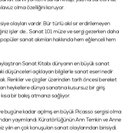
anat tarihi yöntemi sunan kitap, yazma sürecini de
lavuz olma özelliğini koruyor.
siye olayları vardır. Bür türlü akıl sır erdirilemeyen
ğiniz işler de… Sanat 101 müze ve sergi gezerken daha
e popüler sanat akımları hakkında hem eğlenceli hem
olaylaştıran Sanat Kitabı dünyanın en büyük sanat
i düşünceleri açıklayan bilgilerle sanat eseri nedir
. Renkler ve çizgiler üzerinden tarih öncesi bereket
an heykellere dünya sanatına kusursuz bir giriş
kısa bir bakış atmanızı sağlıyor.
 ve bugüne kadar açılmış en büyük Picasso sergisi olma
fından yayımlandı. Küratörlüğünün Ann Temkin ve Anne
z yılın en çok konuşulan sanat olaylarından birisiydi.