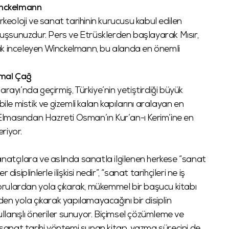
inckelmann
rkeoloji ve sanat tarihinin kurucusu kabul edilen
şsunuzdur. Pers ve Etrüsklerden başlayarak Mısır,
ak inceleyen Winckelmann, bu alanda en önemli
Kemal Çağ
 Sarayı’nda geçirmiş, Türkiye’nin yetiştirdiği büyük
ile mistik ve gizemli kalan kapılarını aralayan en
ı Elmasından Hazreti Osman’ın Kur’an-ı Kerim’ine en
eriyor.
anatçılara ve aslında sanatla ilgilenen herkese “sanat
 disiplinlerle ilişkisi nedir”, “sanat tarihçileri ne iş
 sorulardan yola çıkarak, mükemmel bir başucu kitabı
 yola çıkarak yapılamayacağını bir disiplin
lanışlı öneriler sunuyor. Biçimsel çözümleme ve