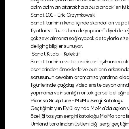
bağlamsal çözümleme olmak üzere iki temel s
adım adım anlatarak hala bu alandaki en iyi kı
Sanat 101 - Eric Grzymkowski
Sanat tarihinin kendi içinde skandalları ve poli
fiyatlar ve “bunu ben de yaparım” diyebilece
çok zevk almanızı sağlayacak detaylarla siz
de ilginç bilgiler sunuyor.
Sanat Kitabı - Kolektif
Sanat tarihinin ve teorisinin anlaşılmasını k
eserlerinden örneklerle ve bunların arkasındak
sorusunun cevabını aramanıza yardımcı olacak
figürlerinde, çağdaş video enstelasyonlarınd
yapmanızı ve insanlığın ortak görsel belleğine 
Picasso Sculpture - MoMa Sergi Katoloğu
Geçtiğimiz yılın Eylül ayında MoMa’da açılan
özelliği taşıyan sergini kataloğu MoMa tara
Umland tarafından üstlenildiği sergi geçtiğimi