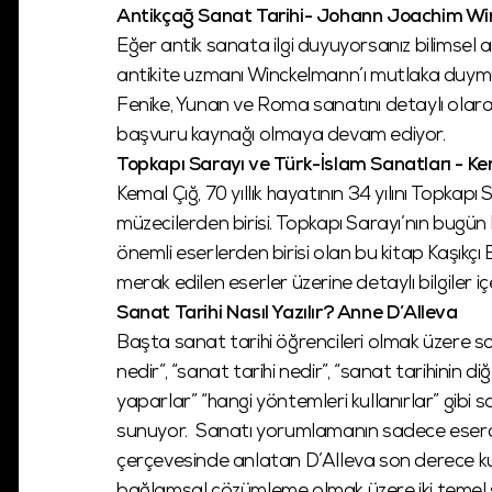
Antikçağ Sanat Tarihi- Johann Joachim W
Eğer antik sanata ilgi duyuyorsanız bilimsel a
antikite uzmanı Winckelmann’ı mutlaka duymu
Fenike, Yunan ve Roma sanatını detaylı olar
başvuru kaynağı olmaya devam ediyor.
Topkapı Sarayı ve Türk-İslam Sanatları - 
Kemal Çığ, 70 yıllık hayatının 34 yılını Topkapı
müzecilerden birisi. Topkapı Sarayı’nın bugün b
önemli eserlerden birisi olan bu kitap Kaşıkç
merak edilen eserler üzerine detaylı bilgiler iç
Sanat Tarihi Nasıl Yazılır? Anne D’Alleva
Başta sanat tarihi öğrencileri olmak üzere s
nedir”, “sanat tarihi nedir”, “sanat tarihinin diğer
yaparlar” “hangi yöntemleri kullanırlar” gibi
sunuyor. Sanatı yorumlamanın sadece eserden
çerçevesinde anlatan D’Alleva son derece kul