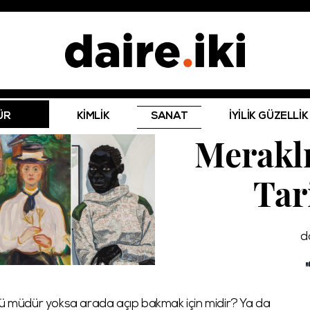
ÜR
KİMLİK
SANAT
İYİLİK GÜZELLİK
Meraklı
Tar
da
üsü müdür yoksa arada açıp bakmak için midir? Ya da