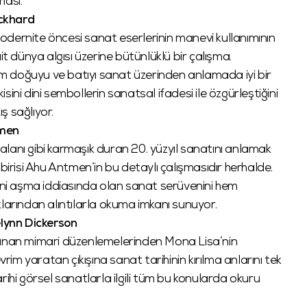
lması.
rckhard
dernite öncesi sanat eserlerinin manevi kullanımının
it dünya algısı üzerine bütünlüklü bir çalışma.
izm doğuyu ve batıyı sanat üzerinden anlamada iyi bir
kisini dini sembollerin sanatsal ifadesi ile özgürleştiğini
ş sağlıyor.
tmen
ş alanı gibi karmaşık duran 20. yüzyıl sanatını anlamak
birisi Ahu Antmen’in bu detaylı çalışmasıdır herhalde.
sini aşma iddiasında olan sanat serüvenini hem
klarından alıntılarla okuma imkanı sunuyor.
lynn Dickerson
Yunan mimari düzenlemelerinden Mona Lisa’nin
m yaratan çıkışına sanat tarihinin kırılma anlarını tek
rihi görsel sanatlarla ilgili tüm bu konularda okuru