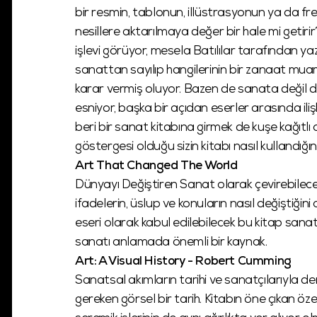
bir resmin, tablonun, illüstrasyonun ya da fresk
nesillere aktarılmaya değer bir hale mi getiri
işlevi görüyor, mesela Batılılar tarafından ya
sanattan sayılıp hangilerinin bir zanaat muam
karar vermiş oluyor. Bazen de sanata değil de
esniyor, başka bir açıdan eserler arasında il
beri bir sanat kitabına girmek de kuşe kağıtlı
göstergesi olduğu sizin kitabı nasıl kullandığın
Art That Changed The World
Dünyayı Değiştiren Sanat olarak çevirebilec
ifadelerin, üslup ve konuların nasıl değiştiğin
eseri olarak kabul edilebilecek bu kitap sana
sanatı anlamada önemli bir kaynak.
Art: A Visual History - Robert Cumming
Sanatsal akımların tarihi ve sanatçılarıyla der
gereken görsel bir tarih. Kitabın öne çıkan öze