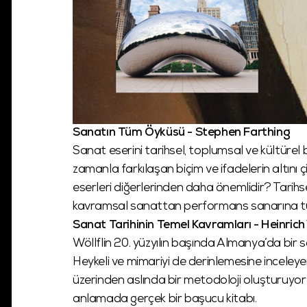
Sanatın Tüm Öyküsü - Stephen Farthing
Sanat eserini tarihsel, toplumsal ve kültürel
zamanla farkılaşan biçim ve ifadelerin altını
eserleri diğerlerinden daha önemlidir? Tari
kavramsal sanattan performans sanarına tüm
Sanat Tarihinin Temel Kavramları - Heinrich 
Wöllflin 20. yüzyılın başında Almanya’da bir 
Heykeli ve mimariyi de derinlemesine inceleyen
üzerinden aslında bir metodoloji oluşturuyor ki
anlamada gerçek bir başucu kitabı.