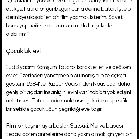
"Çocuklar büyüdükçe ve her günün dünyasını tecrübe
ettikçe, hatıralar günbegün daha derine batar. İşte o
derinliğe ulaşabilen bir film yapmak isterim. Şayet
bunu yapabilirsem o zaman mutlu bir şekilde
ölebilirim."
Çocukluk evi
1988 yapımı Komşum Totoro, karakterleri ve değişen
evleri üzerinden yönetmenin bu inanışını bize açıkça
gösterir. 1984'te Rüzgar Vadisi'nden Nausicaä, daha
geniş bir açıdan insanlığın, evini yani tabiatı yok edişini
anlatırken, Totoro, odak noktasını çok daha spesifik
bir şekilde çocukluğun geçirildiği eve taşır.
Film, bir taşınmayla başlar. Satsuki, Mei ve babası,
tedavi gören annelerine daha yakın olmak için yeni bir