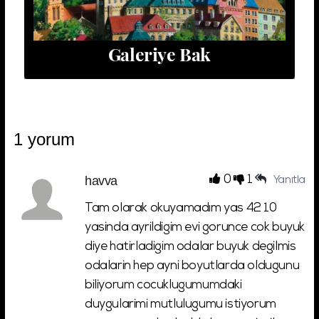
Galeriye Bak
1 yorum
havva
0
1
Yanıtla
Tam olarak okuyamadım yas 42 10
yasinda ayrildigim evi gorunce cok buyuk
diye hatirladigim odalar buyuk degilmis
odalarin hep ayni boyutlarda oldugunu
biliyorum cocuklugumumdaki
duygularimi mutlulugumu istiyorum