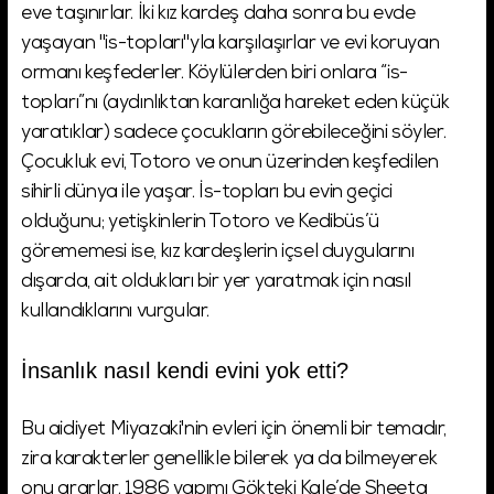
eve taşınırlar. İki kız kardeş daha sonra bu evde
yaşayan "is-topları"yla karşılaşırlar ve evi koruyan
ormanı keşfederler. Köylülerden biri onlara “is-
topları”nı (aydınlıktan karanlığa hareket eden küçük
yaratıklar) sadece çocukların görebileceğini söyler.
Çocukluk evi, Totoro ve onun üzerinden keşfedilen
sihirli dünya ile yaşar. İs-topları bu evin geçici
olduğunu; yetişkinlerin Totoro ve Kedibüs’ü
görememesi ise, kız kardeşlerin içsel duygularını
dışarda, ait oldukları bir yer yaratmak için nasıl
kullandıklarını vurgular.
İnsanlık nasıl kendi evini yok etti?
Bu aidiyet Miyazaki'nin evleri için önemli bir temadır,
zira karakterler genellikle bilerek ya da bilmeyerek
onu ararlar. 1986 yapımı Gökteki Kale’de Sheeta