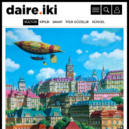
KÜLTÜR
KİMLİK
SANAT
İYİLİK GÜZELLİK
GÜNCEL