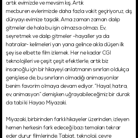
artık evimizde ve mevsim kış. Artık
mecburen evlerimizde daha fazla vakit geçiriyoruz, dış
dünyayı evimize taşıdık. Ama zaman zaman dalıp
gitmeler de hala bu işin olmazsa olmazı. Ev,
seyretmek ve dalıp gitmeler –hayaller ya da
hatıralar- kelimeleri yan yana gelince akla düşen ilk
şey ise elbette film izlemek. Her ne kadar CGI
teknolojileri ve çeşit çeşit efektlerle, artık biz
insanoğlu için bir hikayeyi anlatmanın sınırları oldukça
genişlese de, bu sınırların olmadığı animasyonlar
benim favorim olmaya devam ediyor. “Hayal, hatıra,
ev, animasyon” demişken uğrayabileceğimiz bir durak
da tabi ki Hayao Miyazaki.
Miyazaki, birbirinden farklı hikayeler üzerinden, izleyen
hemen herkesin fark edeceği bazı temaları tekrar
eder durur filmlerinde. Tabiat, teknoloji, çevre