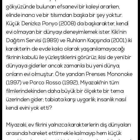
gökyüzünde bulunan efsanevi bir kaleyi ararken,
elinde inancı ve bir tılsımdan başka bir şey yoktur.
Küçük Denizkızı Ponyo (2008) da başkarakter, kendi
evi olmayan bir dünyayı deneyimlemek ister. Kiki’nin
Dağıtım Servisi (1989) ve Ruhların Kaçışında (2001) iki
karakterin de evde kalıcı olarak yaşanılamayacağı
fikrinin kabulü ile yüzleştiklerini görürüz; ikisi de yeni bir
dünyaya giderler ancak zamanla bu yeni dünya,
onların evi olmuştur. Öte yandan Prenses Mononoke
(1997) ve Porco Rosso (1992), Miyazaki'nin tüm
filmlerindekinden daha büyük bir ölçekte bir tema
üzerinden gider; tabiata karşı uygarlık; insanlık nasıl
kendi evini yok etti?
Miyazaki, ev fikrini yalnızca karakterlerin dış dünyaları
arasında hareket ettirmekle kalmayıp hem küçük