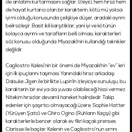
de anlatımı kurtarmasını sağlar. İzleyici, hem hırsız hem
de hayat kurtarıcı olan bir karakterin, kötü mü yoksa
iyi mi olduğu konusunda çelişkiye düşer, aradaki ayrım
belirsizleşir. Basit ikili karşıtlıklar, yani iyi ve kötünün
kolayca ayrımı ve tarafların belli olması, karakterleri
söz konusu olduğunda Miyazaki'nin kullandığı teknikler
değildir.
Cagliostro Kalesi’nin bir önemi de Miyazaki'nin “ev” leri
için ilk ipuçlarını taşıması. Yanındaki hırsız arkadaşı
Daisuke Jigen ile birlikte Lupin'in izleyiciye sunuluşu, bu
karakterin bir evi ya da yuvası olabileceği hissi vermez.
Nitekim hırsızlar devamlı hareket halindedir. Takip
edenler için şaşırtıcı olmayacağı üzere, Sophie Hatter
(Yürüyen Şato) ve Cihiro Ogino (Ruhların Kaçışı) gibi
karakterlerle benzer olarak ev fikri kaçak prenses
Clarisse ile başlar. Kalenin ve Cagliostro’nun sırrını