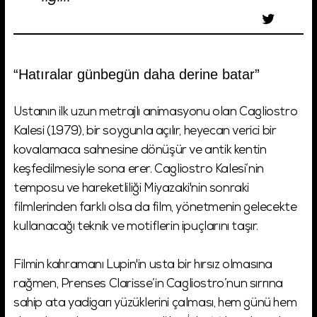
“Hatıralar günbegün daha derine batar”
Ustanın ilk uzun metrajlı animasyonu olan Cagliostro
Kalesi (1979), bir soygunla açılır, heyecan verici bir
kovalamaca sahnesine dönüşür ve antik kentin
keşfedilmesiyle sona erer. Cagliostro Kalesi’nin
temposu ve hareketliliği Miyazaki'nin sonraki
filmlerinden farklı olsa da film, yönetmenin gelecekte
kullanacağı teknik ve motiflerin ipuçlarını taşır.
Filmin kahramanı Lupin'in usta bir hırsız olmasına
rağmen, Prenses Clarisse’in Cagliostro’nun sırrına
sahip ata yadigarı yüzüklerini çalması, hem günü hem