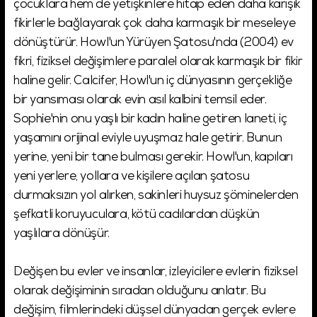
çocuklara hem de yetişkinlere hitap eden daha karışık
fikirlerle bağlayarak çok daha karmaşık bir meseleye
dönüştürür. Howl'un Yürüyen Şatosu'nda (2004) ev
fikri, fiziksel değişimlere paralel olarak karmaşık bir fikir
haline gelir. Calcifer, Howl'un iç dünyasının gerçekliğe
bir yansıması olarak evin asıl kalbini temsil eder.
Sophie'nin onu yaşlı bir kadın haline getiren laneti, iç
yaşamını orijinal eviyle uyuşmaz hale getirir. Bunun
yerine, yeni bir tane bulması gerekir. Howl'un, kapıları
yeni yerlere, yollara ve kişilere açılan şatosu
durmaksızın yol alırken, sakinleri huysuz şöminelerden
şefkatli koruyuculara, kötü cadılardan düşkün
yaşlılara dönüşür.
Değişen bu evler ve insanlar, izleyicilere evlerin fiziksel
olarak değişiminin sıradan olduğunu anlatır. Bu
değişim, filmlerindeki düşsel dünyadan gerçek evlere