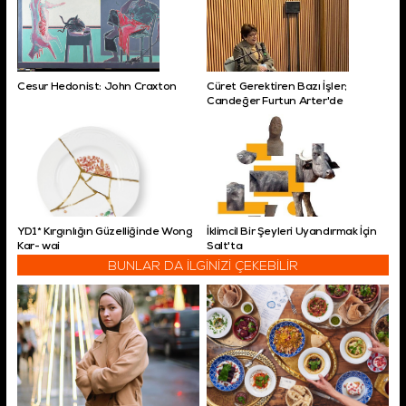
Cesur Hedonist: John Craxton
Cüret Gerektiren Bazı İşler;
Candeğer Furtun Arter'de
YD1* Kırgınlığın Güzelliğinde Wong
İklimcil Bir Şeyleri Uyandırmak İçin
Kar- wai
Salt'ta
BUNLAR DA İLGİNİZİ ÇEKEBİLİR