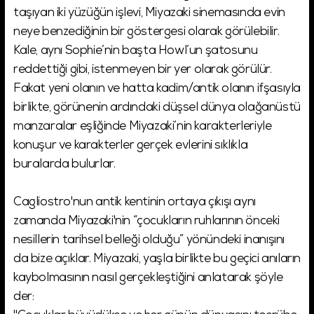
taşıyan iki yüzüğün işlevi, Miyazaki sinemasında evin
neye benzediğinin bir göstergesi olarak görülebilir.
Kale, aynı Sophie’nin başta Howl’un şatosunu
reddettiği gibi, istenmeyen bir yer olarak görülür.
Fakat yeni olanın ve hatta kadim/antik olanın ifşasıyla
birlikte, görünenin ardındaki düşsel dünya olağanüstü
manzaralar eşliğinde Miyazaki’nin karakterleriyle
konuşur ve karakterler gerçek evlerini sıklıkla
buralarda bulurlar.
Cagliostro'nun antik kentinin ortaya çıkışı aynı
zamanda Miyazaki'nin “çocukların ruhlarının önceki
nesillerin tarihsel belleği olduğu” yönündeki inanışını
da bize açıklar. Miyazaki, yaşla birlikte bu geçici anıların
kaybolmasının nasıl gerçekleştiğini anlatarak şöyle
der: