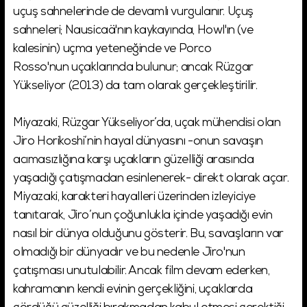
uçuş sahnelerinde de devamlı vurgulanır. Uçuş
sahneleri; Nausicaä'nın kaykayında, Howl'ın (ve
kalesinin) uçma yeteneğinde ve Porco
Rosso'nun uçaklarında bulunur; ancak Rüzgar
Yükseliyor (2013) da tam olarak gerçekleştirilir.
Miyazaki, Rüzgar Yükseliyor’da, uçak mühendisi olan
Jiro Horikoshi’nin hayal dünyasını -onun savaşın
acımasızlığına karşı uçakların güzelliği arasında
yaşadığı çatışmadan esinlenerek- direkt olarak açar.
Miyazaki, karakteri hayalleri üzerinden izleyiciye
tanıtarak, Jiro’nun çoğunlukla içinde yaşadığı evin
nasıl bir dünya olduğunu gösterir. Bu, savaşların var
olmadığı bir dünyadır ve bu nedenle Jiro'nun
çatışması unutulabilir. Ancak film devam ederken,
kahramanın kendi evinin gerçekliğini, uçaklarda