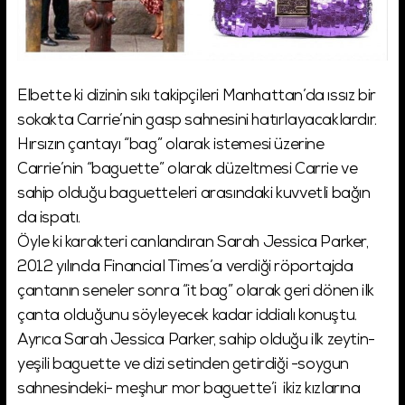
Elbette ki dizinin sıkı takipçileri Manhattan’da ıssız bir
sokakta Carrie’nin gasp sahnesini hatırlayacaklardır.
Hırsızın çantayı “bag” olarak istemesi üzerine
Carrie’nin “baguette” olarak düzeltmesi Carrie ve
sahip olduğu baguetteleri arasındaki kuvvetli bağın
da ispatı.
Öyle ki karakteri canlandıran Sarah Jessica Parker,
2012 yılında Financial Times’a verdiği röportajda
çantanın seneler sonra “it bag” olarak geri dönen ilk
çanta olduğunu söyleyecek kadar iddialı konuştu.
Ayrıca Sarah Jessica Parker, sahip olduğu ilk zeytin-
yeşili baguette ve dizi setinden getirdiği -soygun
sahnesindeki- meşhur mor baguette’i ikiz kızlarına