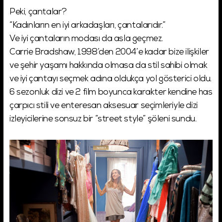
Peki, çantalar?
“Kadınların en iyi arkadaşları, çantalarıdır.”
Ve iyi çantaların modası da asla geçmez.
Carrie Bradshaw, 1998’den 2004’e kadar bize ilişkiler
ve şehir yaşamı hakkında olmasa da stil sahibi olmak
ve iyi çantayı seçmek adına oldukça yol gösterici oldu.
6 sezonluk dizi ve 2 film boyunca karakter kendine has
çarpıcı stili ve enteresan aksesuar seçimleriyle dizi
izleyicilerine sonsuz bir “street style” şöleni sundu.