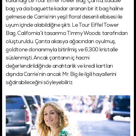
kullandığı Le Tour Eiffel Tower Bag. Çanta, saddle
bag ya da baguette kadar aranan bir it bag haline
gelmese de Carrie’nin yeşil floral desenli elbisesi ile
uyum içinde alabildiğine şıktı. Le Tour Eiffel Tower
Bag, California’lı tasarımcı Timmy Woods tarafından
oluşturuldu. Çanta akasya ağacından oyulmuş,
goldtone donanımıyla bitirilmiş ve 6,300 kristalle
süslenmişti. Ancak çantanın iç hacmi
değerlendirildiğinde anahtarlık ve kredi kartları
dışında Carrie’nin ancak Mr. Big ile ilgili hayallerini
sığdırabileceğini söyleyebiliriz.