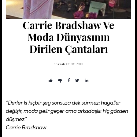
Şifremi Unuttum!
Carrie Bradshaw Ve
Giriş
Moda Dünyasının
Dirilen Çantaları
daire.iki
05.05.2019
“Derler ki hiçbir şey sonsuza dek sürmez; hayaller
değişir, moda gelir geçer ama arkadaşlık hiç gözden
düşmez.”
Carrie Bradshaw