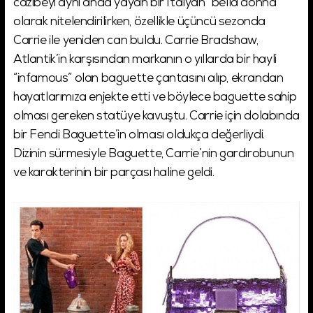
cazibeyi aynı anda yayan bir İtalyan “bella donna”
olarak nitelendirilirken, özellikle üçüncü sezonda
Carrie ile yeniden can buldu. Carrie Bradshaw,
Atlantik’in karşısından markanın o yıllarda bir hayli
“infamous” olan baguette çantasını alıp, ekrandan
hayatlarımıza enjekte etti ve böylece baguette sahip
olması gereken statüye kavuştu. Carrie için dolabında
bir Fendi Baguette’in olması oldukça değerliydi.
Dizinin sürmesiyle Baguette, Carrie’nin gardırobunun
ve karakterinin bir parçası haline geldi.