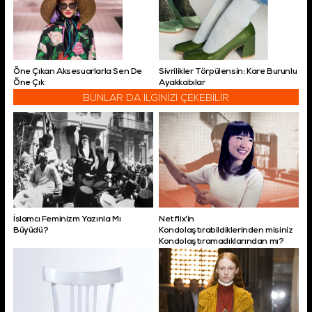
Öne Çıkan Aksesuarlarla Sen De
Sivrilikler Törpülensin: Kare Burunlu
Öne Çık
Ayakkabılar
BUNLAR DA İLGİNİZİ ÇEKEBİLİR
İslamcı Feminizm Yazınla Mı
Netflix’in
Büyüdü?
Kondolaştırabildiklerinden misiniz
Kondolaştıramadıklarından mı?