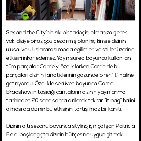
Sex and the City’nin sıkı bir takipçisi olmanıza gerek
yok, diziye biraz göz gezdirmiş olan hiç kimse dizinin
ulusal ve uluslararası moda eğilimleri ve stiller üzerine
etkisini inkar edemez. Yayın süreci boyunca kullanılan
tüm parçalar Carrie’yi özel kılarken Carrie de bu
parçaları dizinin fanatiklerinin gözünde birer “it” haline
getiriyordu. Özellikle serüven boyunca Carrie
Bradshaw’ın taşıdığı çantaların dizinin yayınlanma
tarihinden 20 sene sonra dirilerek tekrar “it bag” halini
alması da dizinin bu etkisinin tartışılmaz bir kanıtı.
Dizinin altı sezonu boyunca styling için çalışan Patricia
Field, başlangıçta dizinin bütçesine uygun gitmek