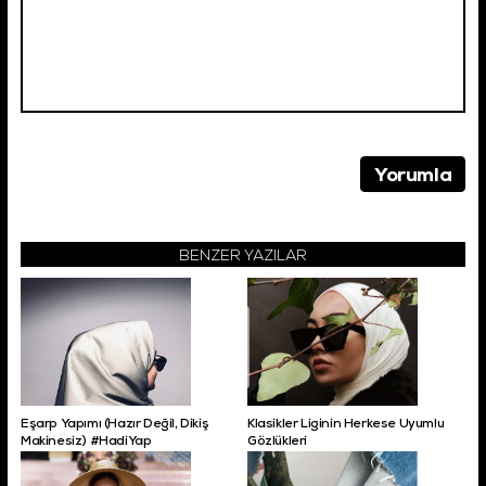
BENZER YAZILAR
Eşarp Yapımı (Hazır Değil, Dikiş
Klasikler Liginin Herkese Uyumlu
Makinesiz) #HadiYap
Gözlükleri