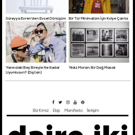
Süreyya Evren'den Evsel Dönüşüm
Bir Tür Minimalizm İçin Kolye Çanta
Yanındaki Bey Bireyle Ne Kadar
Yıldız Moran: Bir Dağ Masalı
Uyumlusun? (Dıştan)
Biz Kimiz
Ekip
Manifesto
İletişim