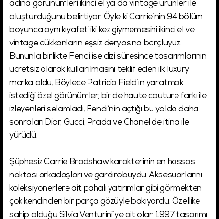
adına görünümleri ikinci el ya da vintage ürünler ile
oluşturduğunu belirtiyor. Öyle ki Carrie’nin 94 bölüm
boyunca aynı kıyafeti iki kez giymemesini ikinci el ve
vintage dükkanların eşsiz deryasına borçluyuz.
Bununla birlikte Fendi ise dizi süresince tasarımlarının
ücretsiz olarak kullanılmasını teklif eden ilk luxury
marka oldu. Böylece Patricia Field’ın yaratmak
istediği özel görünümler, bir de haute couture farkı ile
izleyenleri selamladı. Fendi’nin açtığı bu yolda daha
sonraları Dior, Gucci, Prada ve Chanel de itina ile
yürüdü.
Şüphesiz Carrie Bradshaw karakterinin en hassas
noktası arkadaşları ve gardırobuydu. Aksesuarlarını
koleksiyonerlere ait pahalı yatırımlar gibi görmekten
çok kendinden bir parça gözüyle bakıyordu. Özellike
sahip olduğu Silvia Venturini’ye ait olan 1997 tasarımı