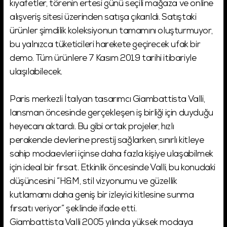
kıyafetler, törenin ertesi günü seçili mağaza ve online
alışveriş sitesi üzerinden satışa çıkarıldı. Satıştaki
ürünler şimdilik koleksiyonun tamamını oluşturmuyor,
bu yalnızca tüketicileri harekete geçirecek ufak bir
demo. Tüm ürünlere 7 Kasım 2019 tarihi itibariyle
ulaşılabilecek.
Paris merkezli İtalyan tasarımcı Giambattista Valli,
lansman öncesinde gerçekleşen iş birliği için duyduğu
heyecanı aktardı. Bu gibi ortak projeler, hızlı
perakende devlerine prestij sağlarken, sınırlı kitleye
sahip modaevleri içinse daha fazla kişiye ulaşabilmek
için ideal bir fırsat. Etkinlik öncesinde Valli, bu konudaki
düşüncesini “H&M, stil vizyonumu ve güzellik
kutlamamı daha geniş bir izleyici kitlesine sunma
fırsatı veriyor” şeklinde ifade etti.
Giambattista Valli 2005 yılında yüksek modaya