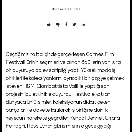
daire.iki
07.06.2019
Şifremi Unuttum!
Giriş
Geçtiğimiz hafta içinde gerçekleşen Cannes Film
Festivali jürinin seçimleri ve alınan ödüllerin yanı sıra
bir duyuruya da ev sahipliği yaptı. Yüksek moda iş
birlikleri ile koleksiyonlarını ayrıcalıklı bir çizgiye çekmek
isteyen H&M, Giambattista Valli ile yaptığı son
projesini bu etkinlikle duyurdu. Festivale katılan
dünyaca ünlü isimler, koleksiyonun dikkat çeken
parçaları ile davete katılarak iş birliğine dair ilk
heyecanı harekete geçirdiler. Kendal Jenner, Chiara
Ferragni, Ross Lynch gibi isimlerin o gece giydiği