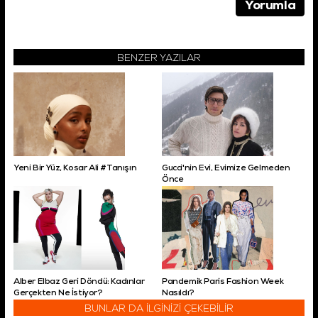
BENZER YAZILAR
Yeni Bir Yüz, Kosar Ali #Tanışın
Gucci'nin Evi, Evimize Gelmeden
Önce
Alber Elbaz Geri Döndü: Kadınlar
Pandemik Paris Fashion Week
Gerçekten Ne İstiyor?
Nasıldı?
BUNLAR DA İLGİNİZİ ÇEKEBİLİR