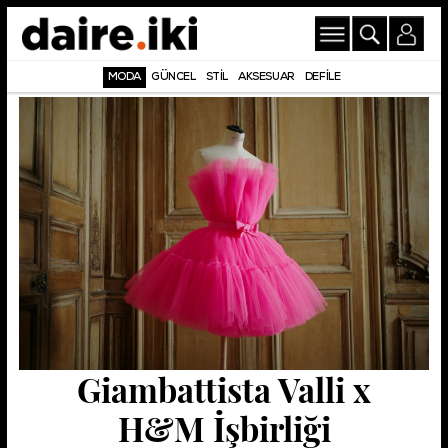
MODA
GÜNCEL
STİL
AKSESUAR
DEFİLE
Giambattista Valli x
H&M İşbirliği