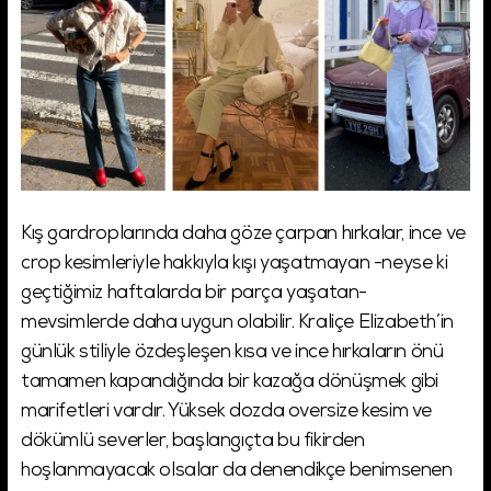
Kış gardroplarında daha göze çarpan hırkalar, ince ve
crop kesimleriyle hakkıyla kışı yaşatmayan -neyse ki
geçtiğimiz haftalarda bir parça yaşatan-
mevsimlerde daha uygun olabilir. Kraliçe Elizabeth’in
günlük stiliyle özdeşleşen kısa ve ince hırkaların önü
tamamen kapandığında bir kazağa dönüşmek gibi
marifetleri vardır. Yüksek dozda oversize kesim ve
dökümlü severler, başlangıçta bu fikirden
hoşlanmayacak olsalar da denendikçe benimsenen