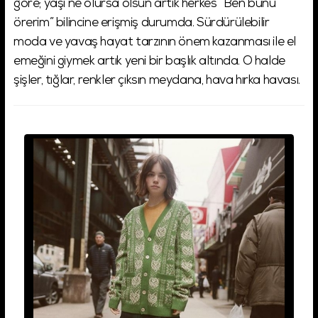
göre; yaşı ne olursa olsun artık herkes “Ben bunu
örerim” bilincine erişmiş durumda. Sürdürülebilir
moda ve yavaş hayat tarzının önem kazanması ile el
emeğini giymek artık yeni bir başlık altında. O halde
şişler, tığlar, renkler çıksın meydana, hava hırka havası.