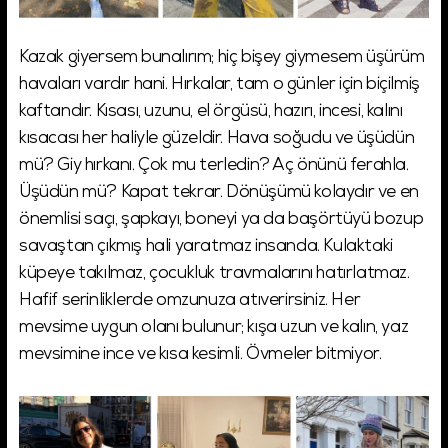
Kazak giyersem bunalırım; hiç bişey giymesem üşürüm
havaları vardır hani. Hırkalar, tam o günler için biçilmiş
kaftandır. Kısası, uzunu, el örgüsü, hazırı, incesi, kalını
kısacası her haliyle güzeldir. Hava soğudu ve üşüdün
mü? Giy hırkanı. Çok mu terledin? Aç önünü ferahla.
Üşüdün mü? Kapat tekrar. Dönüşümü kolaydır ve en
önemlisi saçı, şapkayı, boneyi ya da başörtüyü bozup
savaştan çıkmış hali yaratmaz insanda. Kulaktaki
küpeye takılmaz, çocukluk travmalarını hatırlatmaz.
Hafif serinliklerde omzunuza atıverirsiniz. Her
mevsime uygun olanı bulunur; kışa uzun ve kalın, yaz
mevsimine ince ve kısa kesimli. Övmeler bitmiyor.