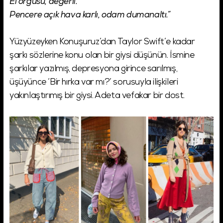
El örgüsü, değerli.
Pencere açık hava karlı, odam dumanaltı.”
Yüzyüzeyken Konuşuruz’dan Taylor Swift’e kadar
şarkı sözlerine konu olan bir giysi düşünün. İsmine
şarkılar yazılmış, depresyona girince sarılmış,
üşüyünce ‘Bir hırka var mı?’ sorusuyla ilişkileri
yakınlaştırımış bir giysi. Adeta vefakar bir dost.