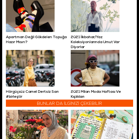
Apartman Değil Gökdelen Topuğa
2021 İlkbahar/Yaz
Hazır Mısın?
Koleksiyonlarında Umut Var
Diyorlar
Hörgüçsüz Camel Dertsiz Sarı
2021 Milan Moda Haftası Ve
#birleştir
Kışlıkları
BUNLAR DA İLGİNİZİ ÇEKEBİLİR