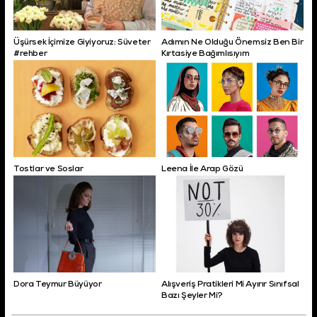
Üşürsek İçimize Giyiyoruz: Süveter
Adımın Ne Olduğu Önemsiz Ben Bir
#rehber
Kırtasiye Bağımlısıyım
Tostlar ve Soslar
Leena İle Arap Gözü
Dora Teymur Büyüyor
Alışveriş Pratikleri Mi Ayırır Sınıfsal
Bazı Şeyler Mi?