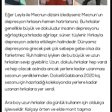
Eğer Leyla ile Mecnun dizisini izlediyseniz Mecnun’un
depresyon hırkasını hemen hatırlarsınız. Bu hırkalar
genellikle büyük ve dokuludur insanın depresyonu
ağırlaştıkça hırkada ağırlaşır, süner, tüylenir. Hırkayla
depresyon adeta etkileşim halindedir. Dünyamız
depresyona girecek pek çok sebepe gebe olsa da
farketmez. Ruh halimiz iyiyken de bu büyük ve uzun
hırkaları sevip giyebiliriz. Uzun, dokulu hırkalar hep vardı
ve hep olacak aslında ancak yerlere kadar uzanması
sezonun yeniliklerinden. Dolce&Gabbana 2020 kış
sezonu için hazırladığı koleksiyonda yerlere kadar
uzanan hırkalara yer verdi.
Ara boy uzun hırkalar da günlük kullanım için oldukça
işlevseldir. Kalçayı örten ve elde mont taşıma