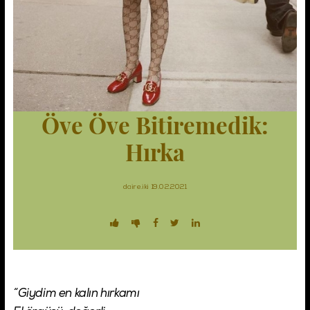
Şifremi Unuttum!
Giriş
Öve Öve Bitiremedik:
Hırka
daire.iki
19.02.2021
“Giydim en kalın hırkamı