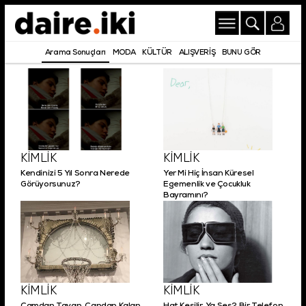
Arama Sonuçları
MODA
KÜLTÜR
ALIŞVERİŞ
BUNU GÖR
KİMLİK
KİMLİK
Kendinizi 5 Yıl Sonra Nerede
Yer Mi Hiç İnsan Küresel
Görüyorsunuz?
Egemenlik ve Çocukluk
Bayramını?
KİMLİK
KİMLİK