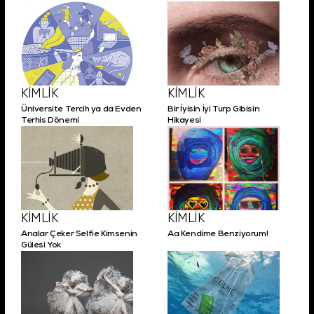
KİMLİK
KİMLİK
Üniversite Tercih ya da Evden
Bir İyisin İyi Turp Gibisin
Terhis Dönemi
Hikayesi
KİMLİK
KİMLİK
Analar Çeker Selfie Kimsenin
Aa Kendime Benziyorum!
Gülesi Yok