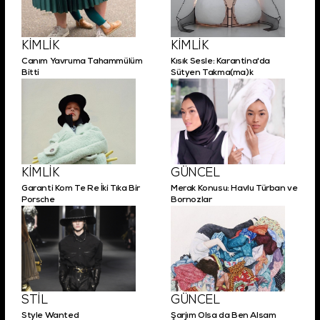
KİMLİK
KİMLİK
Canım Yavruma Tahammülüm
Kısık Sesle: Karantina'da
Bitti
Sütyen Takma(ma)k
KİMLİK
GÜNCEL
Garanti Kom Te Re İki Tıka Bir
Merak Konusu: Havlu Türban ve
Porsche
Bornozlar
STİL
GÜNCEL
Style Wanted
Şarjım Olsa da Ben Alsam