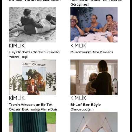
Camdan Tavan, Candan Kalan
Hat Kesilir, Ya Ses? Bir Telefon
Görüşmesi
Şifremi Unuttum!
Giriş
KİMLİK
KİMLİK
Hey Ondörtlü Ondörtlü Sevda
Müsaitseniz Bize Bekleriz
Yolları Taşlı
KİMLİK
KİMLİK
Trenin Arkasından Bir Tek
Bir Laf: Ben Böyle
Öküzün Bakmadığı Filme Dair
Olmayacağım