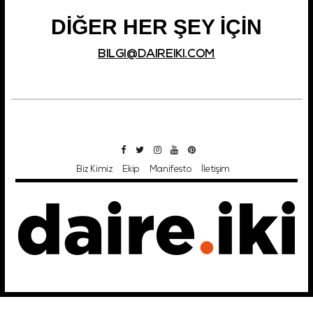
DİĞER HER ŞEY İÇİN
Şifremi Unuttum!
BILGI@DAIREIKI.COM
Giriş
Biz Kimiz
Ekip
Manifesto
İletişim